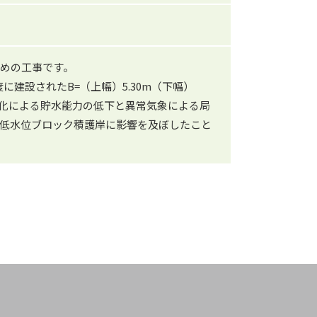
ための工事です。
建設されたB=（上幅）5.30m（下幅）
都市化による貯水能力の低下と異常気象による局
低水位ブロック積護岸に影響を及ぼしたこと