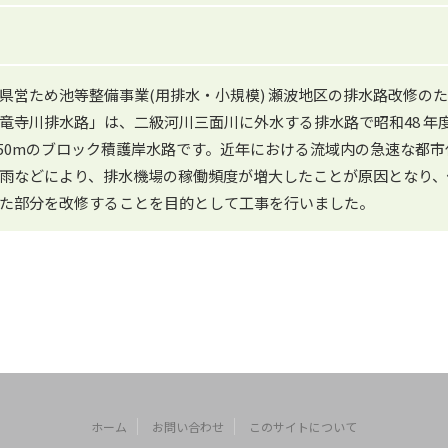
県営ため池等整備事業(用排水・小規模) 瀬波地区の排水路改修の
竜寺川排水路」は、二級河川三面川に外水する排水路で昭和48 年度に
H=1.50mのブロック積護岸水路です。近年における流域内の急速な
雨などにより、排水機場の稼働頻度が増大したことが原因となり、
た部分を改修することを目的として工事を行いました。
ホーム
お問い合わせ
このサイトについて